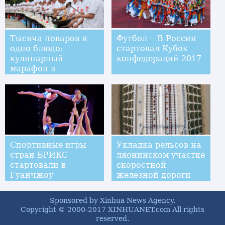
Тысяча поваров и
Футбол -- В России
одно блюдо:
стартовал Кубок
кулинарный
конфедераций-2017
марафон в
провинции Хунань
Спортивные игры
Укладка рельсов на
стран БРИКС
ляонинском участке
стартовали в
скоростной
Гуанчжоу
железной дороги
Пекин-Шэньян
завершена
Sponsored by Xinhua News Agency.
наполовину
Copyright © 2000-2017 XINHUANET.com All rights
reserved.