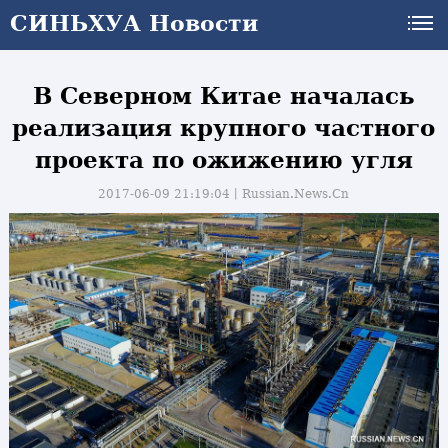
СИНЬХУА Новости
В Северном Китае началась
реализация крупного частного
проекта по ожижению угля
2017-06-09 21:19:04丨
Russian.News.Cn
и