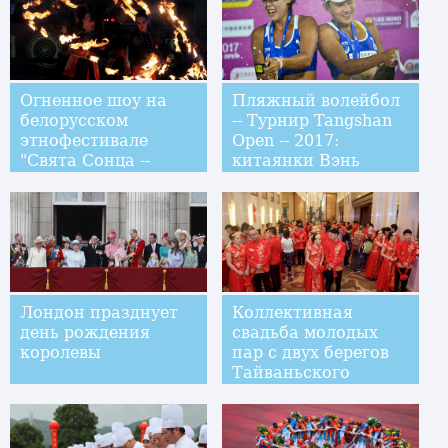
Огненное шоу на
Пляжный волейбол
белорусском
-- Турнир Tangshan
этнофестивале
Open -- 2017:
"Свята Сонца --
китаянки Вэнь
2017"
Шухуэй/Ся Синьи
заняли второе место
Лондон празднует
Коллективная
день рождения
свадьба молодых
королевы
пар с двух берегов
Тайваньского
пролива