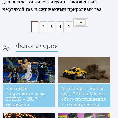
дизельное топливо, лигроин, сжиженный
нефтяной газ и сжиженный природный газ.
1
2
3
4
5
Фотогалерея
Баскетбол --
Автоспорт -- Ралли-
Спортивные игры
рейд "Такла-Макан":
БРИКС -- 2017:
обзор прохождения
китайские
7-го спецучастка
баскетболисты
победили индийцев