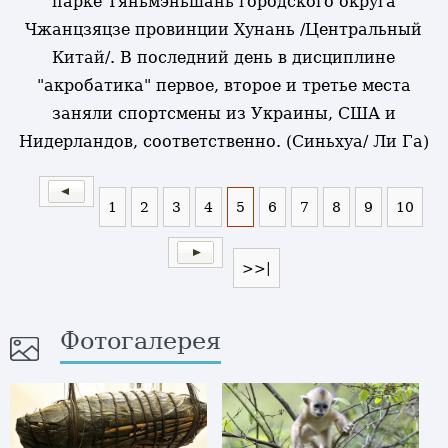
парке Тяньмэньшань городского округа
Чжанцзяцзе провинции Хунань /Центральный
Китай/. В последний день в дисциплине
"акробатика" первое, второе и третье места
заняли спортсмены из Украины, США и
Нидерландов, соответственно. (Синьхуа/ Ли Га)
1
2
3
4
5
6
7
8
9
10
>>|
Фотогалерея