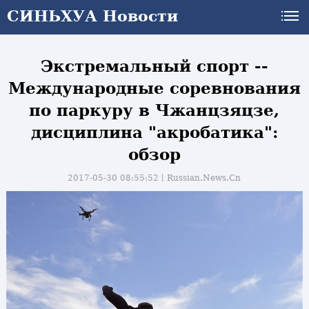
СИНЬХУА Новости
Экстремальный спорт --
Международные соревнования
по паркуру в Чжанцзяцзе,
дисциплина "акробатика":
обзор
2017-05-30 08:55:52丨
Russian.News.Cn
и