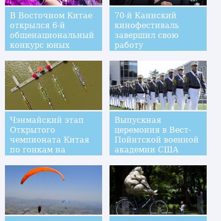
В Восточном Китае
70-й Каннский
открылся 6-й
кинофестиваль
общенациональный
завершил свою
конкурс юных
работу
моделей
Чэнмайский этап
Выпускная
Открытого
церемония в Вест-
чемпионата Китая
Пойнтской военной
по гонкам на
академии США
лодках-драконах --
2017