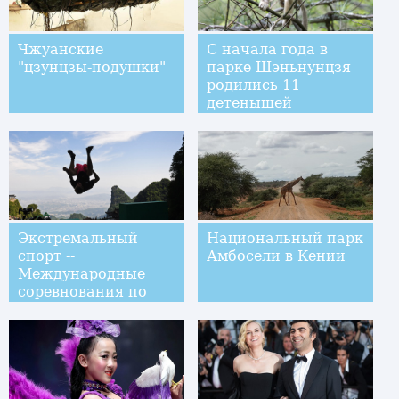
Чжуанские
С начала года в
"цзунцзы-подушки"
парке Шэньнунцзя
родились 11
детенышей
золотистой
обезьяны
Экстремальный
Национальный парк
спорт --
Амбосели в Кении
Международные
соревнования по
паркуру в
Чжанцзяцзе,
дисциплина
"акробатика": обзор