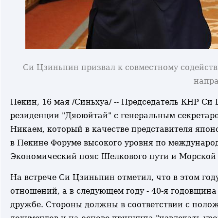
Си Цзиньпин призвал к совместному содейст
напра
Пекин, 16 мая /Синьхуа/ -- Председатель КНР Си
резиденции "Дяоюйтай" с генеральным секретар
Никаем, который в качестве представителя япон
в Пекине Форуме высокого уровня по международ
Экономический пояс Шелкового пути и Морской Ш
На встрече Си Цзиньпин отметил, что в этом го
отношений, а в следующем году - 40-я годовщина
дружбе. Стороны должны в соответствии с поло