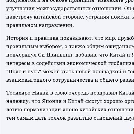
документов и на основе принципа "извлекать уро
улучшения межгосударственных отношений. Он в
навстречу китайской стороне, устраняя помехи,
правильном направлении.
История и практика показывают, что мир, дружб
правильным выбором, а также общим ожиданием 
подчеркнул Си Цзиньпин, добавив, что Китай и
интересы в содействии экономической глобализа
"Пояс и путь" может стать новой площадкой и "
взаимовыгодного сотрудничества и общего разви
Тосихиро Никай в свою очередь поздравил Китай
надежду, что Япония и Китай смогут хорошо орг
летию нормализации японо-китайских отношений 
тем самым дать толчок развитию отношений двух