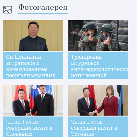
Фотогалерея
Си Цзиньпин
Тренировка
встретился с
штурмовой
командованием
антитеррористической
реорганизованных
роты военной
частей НОАК
полиции в Иньчуане
корпусного уровня
Чжан Гаоли
Чжан Гаоли
совершил визит в
совершил визит в
Словению
Эстонию