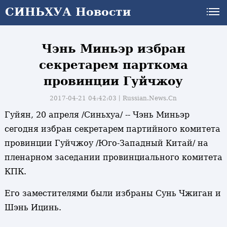
СИНЬХУА Новости
Чэнь Миньэр избран
секретарем парткома
провинции Гуйчжоу
2017-04-21 04:42:03丨
Russian.News.Cn
Гуйян, 20 апреля /Синьхуа/ -- Чэнь Миньэр
сегодня избран секретарем партийного комитета
провинции Гуйчжоу /Юго-Западный Китай/ на
пленарном заседании провинциального комитета
КПК.
Его заместителями были избраны Сунь Чжиган и
Шэнь Ицинь.
и