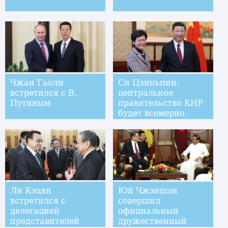
Чжан Гаоли
Си Цзиньпин:
встретился с В.
центральное
Путиным
правительство КНР
будет всемерно
поддерживать
работу
администрации
нового созыва САР
Сянган
Ли Кэцян
Юй Чжэншэн
встретился с
совершил
делегацией
официальный
представителей
дружественный