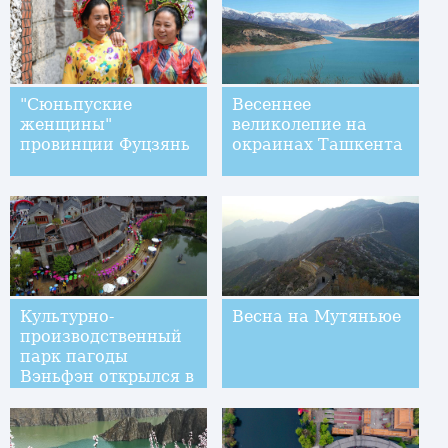
"Сюньпуские
Весеннее
женщины"
великолепие на
провинции Фуцзянь
окраинах Ташкента
Культурно-
Весна на Мутяньюе
производственный
парк пагоды
Вэньфэн открылся в
Лояне