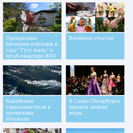
Прекрасные
Весеннее счастье
весенние пейзажи в
саду "Гусу юань" в
штаб-квартире ВТО
в Женеве
Ханийские
В Санкт-Петербурге
террасные поля в
прошла неделя
провинции
моды
Юньнань