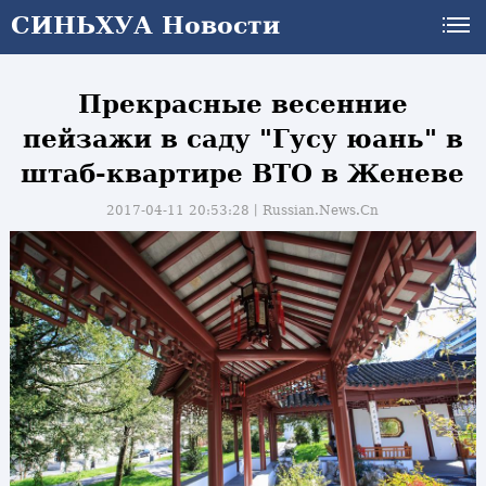
СИНЬХУА Новости
Прекрасные весенние
пейзажи в саду "Гусу юань" в
штаб-квартире ВТО в Женеве
2017-04-11 20:53:28丨
Russian.News.Cn
и