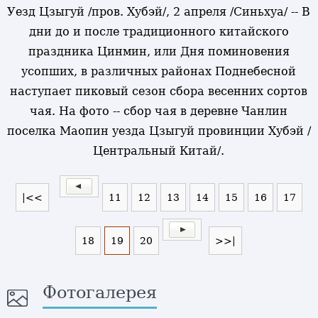
Уезд Цзыгуй /пров. Хубэй/, 2 апреля /Синьхуа/ -- В
дни до и после традиционного китайского
праздника Цинмин, или Дня поминовения
усопших, в различных районах Поднебесной
наступает пиковый сезон сбора весенних сортов
чая. На фото -- сбор чая в деревне Чанлин
поселка Маопин уезда Цзыгуй провинции Хубэй /
Центральный Китай/.
|<<
11
12
13
14
15
16
17
18
19
20
>>|
Фотогалерея