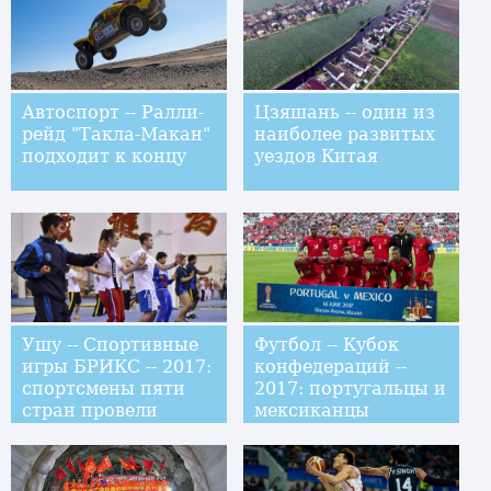
Автоспорт -- Ралли-
Цзяшань -- один из
рейд "Такла-Макан"
наиболее развитых
подходит к концу
уездов Китая
Ушу -- Спортивные
Футбол -- Кубок
игры БРИКС -- 2017:
конфедераций --
спортсмены пяти
2017: португальцы и
стран провели
мексиканцы
совместную
сыграли вничью
тренировку