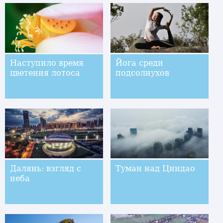
Наступило время
Йога среди
цветения лотоса
подсолнухов
Далянь: взгляд с
Туман над Циндао
неба