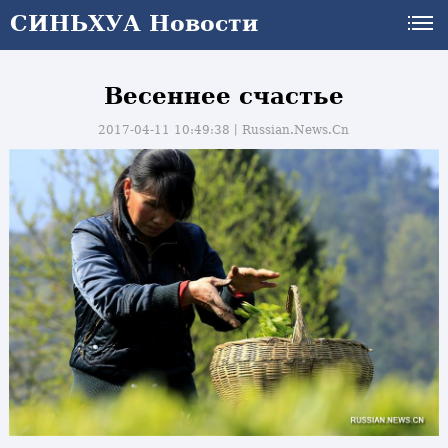
СИНЬХУА Новости
Весеннее счастье
2017-04-11 10:49:38丨
Russian.News.Cn
и