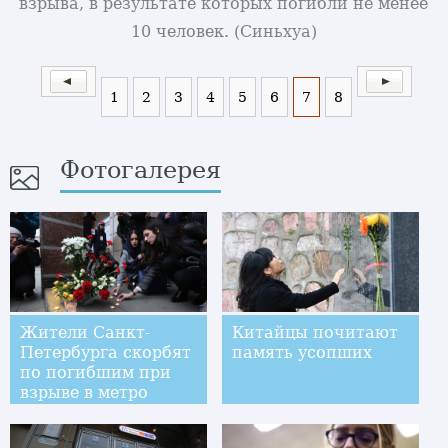
взрыва, в результате которых погибли не менее
10 человек. (Синьхуа)
1
2
3
4
5
6
7
8
Фотогалерея
Жители Санкт-
Китайцы почитают
Петербурга скорбят
память усопших
по погибшим при
взрыве в метро