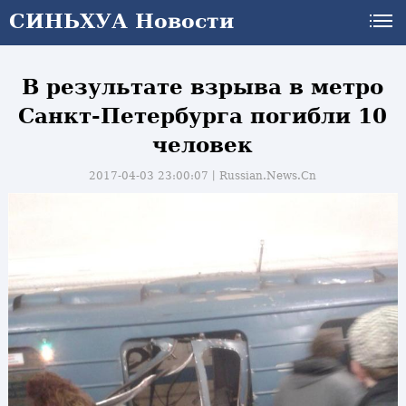
СИНЬХУА Новости
В результате взрыва в метро
Санкт-Петербурга погибли 10
человек
2017-04-03 23:00:07丨
Russian.News.Cn
и