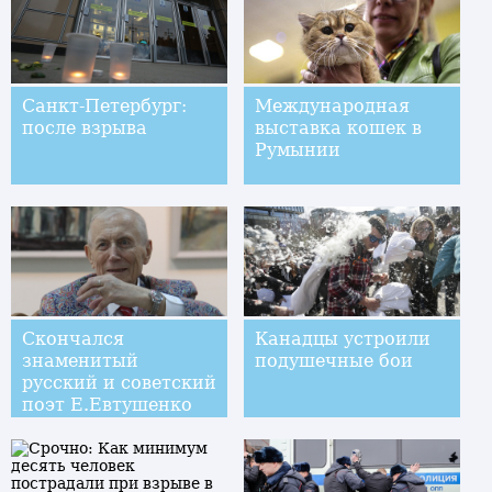
Санкт-Петербург:
Международная
после взрыва
выставка кошек в
Румынии
Скончался
Канадцы устроили
знаменитый
подушечные бои
русский и советский
поэт Е.Евтушенко