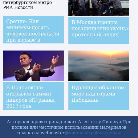
Срочно: Как
В Москве прошла
минимум десять
несанкционированная
человек пострадали
протестная акция
при взрыве в
петербургском
метро -- РИА
Новости
В Шэньчжэне
Бурлящее облачное
открылся саммит
море над горами
лидеров ИТ-рынка
Дабешань
2017 года
Авторское право принадлежит Агентству Синьхуа При
полном или частичном использовании материалов
ссылка на webmaster
@xinhua.org обязательна