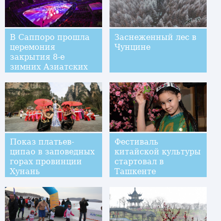
В Саппоро прошла
Заснеженный лес в
церемония
Чунцине
закрытия 8-е
зимних Азиатских
игр
Показ платьев-
Фестиваль
ципао в заповедных
китайской культуры
горах провинции
стартовал в
Хунань
Ташкенте