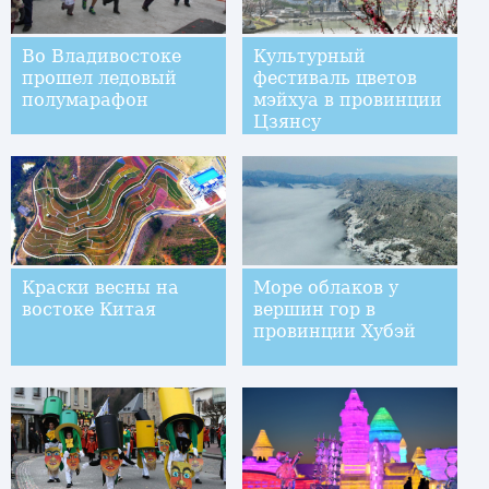
Во Владивостоке
Культурный
прошел ледовый
фестиваль цветов
полумарафон
мэйхуа в провинции
Цзянсу
Краски весны на
Море облаков у
востоке Китая
вершин гор в
провинции Хубэй