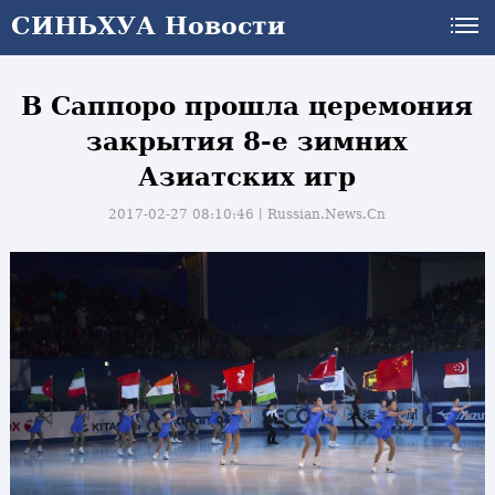
СИНЬХУА Новости
В Саппоро прошла церемония
закрытия 8-е зимних
Азиатских игр
2017-02-27 08:10:46丨
Russian.News.Cn
и