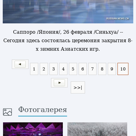
Саппоро /Япония/, 26 февраля /Синьхуа/ --
Сегодня здесь состоялась церемония закрытия 8-
х зимних Азиатских игр.
1
2
3
4
5
6
7
8
9
10
>>|
Фотогалерея