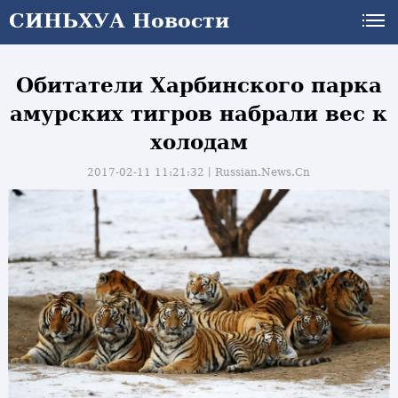
СИНЬХУА Новости
Обитатели Харбинского парка
амурских тигров набрали вес к
холодам
2017-02-11 11:21:32丨
Russian.News.Cn
и