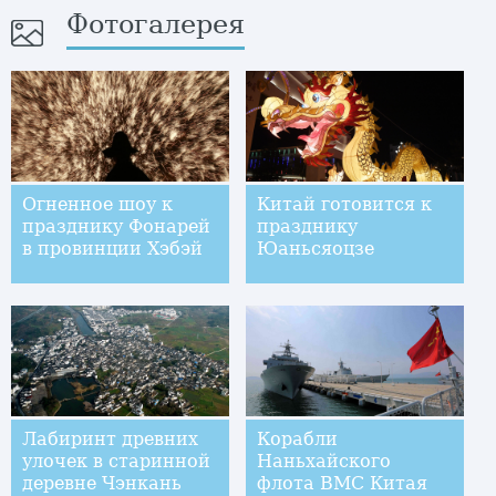
Фотогалерея
Огненное шоу к
Китай готовится к
празднику Фонарей
празднику
в провинции Хэбэй
Юаньсяоцзе
Лабиринт древних
Корабли
улочек в старинной
Наньхайского
деревне Чэнкань
флота ВМС Китая