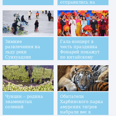
отправились на
учения
Зимние
Гала-концерт в
развлечения на
честь праздника
льду реки
Фонарей покажут
Сунхуацзян
по китайскому
телевидению
Чунцин -- родина
Обитатели
знаменитых
Харбинского парка
солений
амурских тигров
набрали вес к