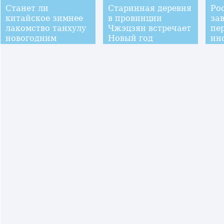
Станет ли
Старинная деревня
Ро
китайское зимнее
в провинции
за
лакомство танхулу
Чжэцзян встречает
пе
новогодним
Новый год
ин
угощением и в
тур
России?
ку
Са