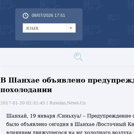
08/07/2026 17:51
язык
В Шанхае объявлено предупреж
похолодании
2017-01-20 02:32:45丨
Russian.News.Cn
Шанхай, 19 января /Синьхуа/ -- Предупреждение
было объявлено сегодня в Шанхае /Восточный Ки
влиянием движущегося на юг холодного воздуха 