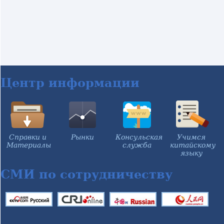
Центр информации
Справки и
Рынки
Консульская
Учимся
Материалы
служба
китайскому
языку
СМИ по сотрудничеству