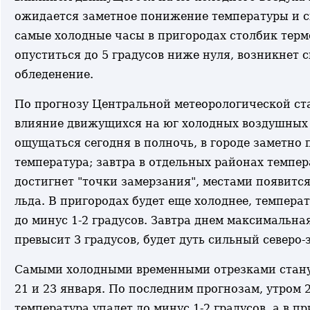
ожидается заметное понижение температуры и с
самые холодные часы в пригородах столбик тер
опуститься до 5 градусов ниже нуля, возникнет 
обледенение.
По прогнозу Центральной метеорологической ст
влияние движущихся на юг холодных воздушных
ощущаться сегодня в полночь, в городе заметно
температура; завтра в отдельных районах темп
достигнет "точки замерзания", местами появитс
льда. В пригородах будет еще холоднее, температ
до минус 1-2 градусов. Завтра днем максимальна
превысит 3 градусов, будет дуть сильный северо-
Самыми холодными временными отрезками стану
21 и 23 января. По последним прогнозам, утром 
температура упадет до минус 1-2 градусов, а в при