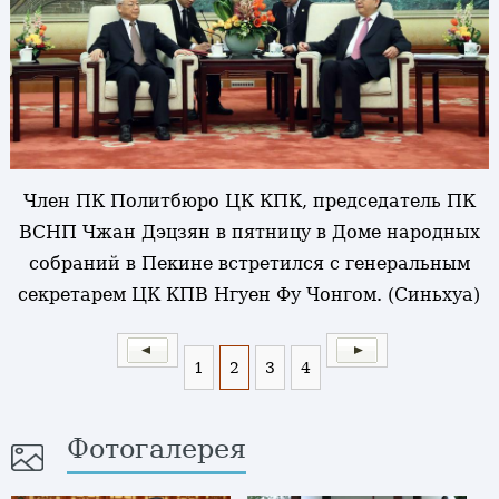
Член ПК Политбюро ЦК КПК, председатель ПК
ВСНП Чжан Дэцзян в пятницу в Доме народных
собраний в Пекине встретился с генеральным
секретарем ЦК КПВ Нгуен Фу Чонгом. (Синьхуа)
1
2
3
4
Фотогалерея