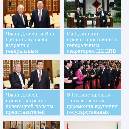
Чжан Дэцзян и Ван
Си Цзиньпин
Цишань провели
провел переговоры с
встречи с
генеральным
генеральным
секретарем ЦК КПВ
секретарем ЦК
Нгуен Фу Чонгом
Компартии
Вьетнама Нгуен Фу
Чонгом
Чжан Дэцзян
В Пекине прошла
провел встречу с
торжественная
делегацией палаты
церемония вручения
представителей
государственных
Японии
премий в области
науки и техники за