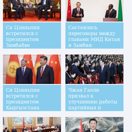
2016 год
Си Цзиньпин
Состоялись
встретился с
переговоры между
президентом
главами МИД Китая
Зимбабве
и Замбии
Си Цзиньпин
Чжан Гаоли
встретился с
призвал к
президентом
улучшению работы
Кыргызстана
партийных и
государтсвенных
органов