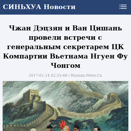
СИНЬХУА Новости
Чжан Дэцзян и Ван Цишань
провели встречи с
генеральным секретарем ЦК
Компартии Вьетнама Нгуен Фу
Чонгом
2017-01-14 02:33:48丨
Russian.News.Cn
и