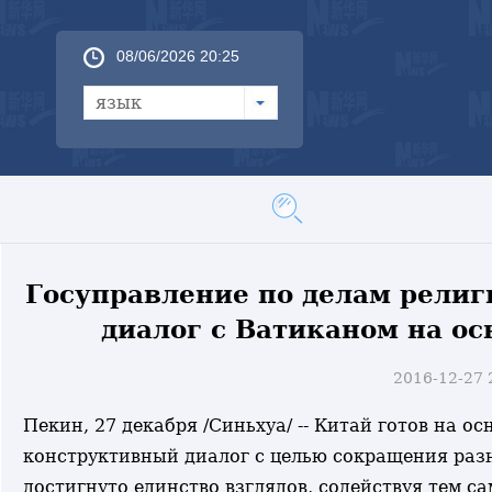
08/06/2026 20:25
язык
Госуправление по делам религ
диалог с Ватиканом на о
2016-12-27
Пекин, 27 декабря /Синьхуа/ -- Китай готов на 
конструктивный диалог с целью сокращения раз
достигнуто единство взглядов, содействуя тем 