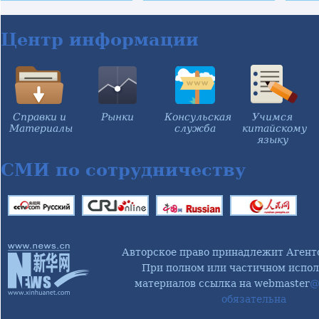
корабля
впервые издана на
эне
"Шэньчжоу-11"
непальском языке
реф
подчеркнул
раз
Центр информации
важность научных
тур
инноваций
отр
Справки и
Рынки
Консульская
Учимся
Материалы
служба
китайскому
языку
СМИ по сотрудничеству
Авторское право принадлежит Агент
При полном или частичном испол
материалов ссылка на webmaster
@
обязательна