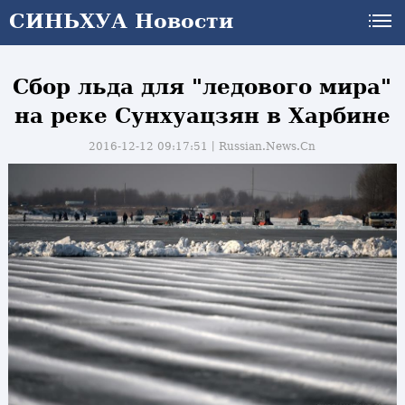
СИНЬХУА Новости
Сбор льда для "ледового мира"
на реке Сунхуацзян в Харбине
2016-12-12 09:17:51丨
Russian.News.Cn
и