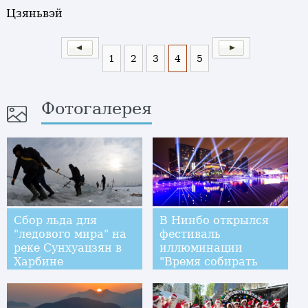
Цзяньвэй
1
2
3
4
5
Фотогалерея
Сбор льда для
В Нинбо открылся
"ледового мира" на
фестиваль
реке Сунхуацзян в
иллюминации
Харбине
"Время собирать
свет"