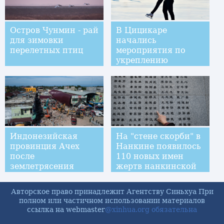
Остров Чунмин - рай
В Цицикаре
для зимовки
начались
перелетных птиц
мероприятия по
укреплению
здоровья населения
Индонезийская
На "стене скорби" в
провинция Ачех
Нанкине появилось
после
110 новых имен
землетрясения
жертв нанкинской
резни
Авторское право принадлежит Агентству Синьхуа При
полном или частичном использовании материалов
ссылка на webmaster
@xinhua.org обязательна