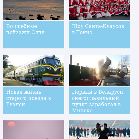
Волшебные
Шоу Санта-Клаусов
пейзажи Сяпу
в Токио
Новая жизнь
Первый в Беларуси
старого поезда в
снегоплавильный
Гуанси
пункт заработал в
Минске