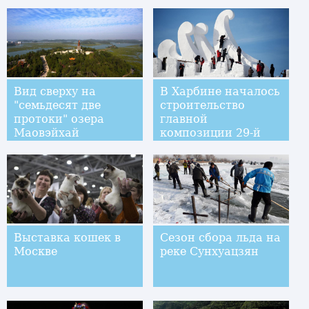
Вид сверху на
В Харбине началось
"семьдесят две
строительство
протоки" озера
главной
Маовэйхай
композиции 29-й
Художественной
выставки снежных
скульптур
Выставка кошек в
Сезон сбора льда на
Москве
реке Сунхуацзян