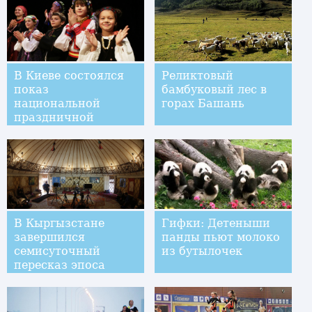
В Киеве состоялся
Реликтовый
показ
бамбуковый лес в
национальной
горах Башань
праздничной
одежды для детей
В Кыргызстане
Гифки: Детеныши
завершился
панды пьют молоко
семисуточный
из бутылочек
пересказ эпоса
"Манаc"