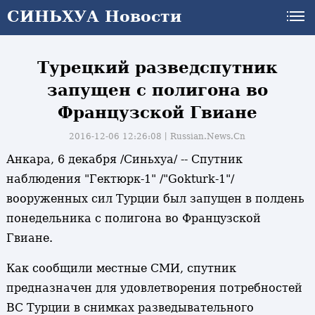
СИНЬХУА Новости
Турецкий разведспутник
запущен с полигона во
Французской Гвиане
2016-12-06 12:26:08丨
Russian.News.Cn
Анкара, 6 декабря /Синьхуа/ -- Спутник
наблюдения "Гектюрк-1" /"Gokturk-1"/
вооруженных сил Турции был запущен в полдень
понедельника с полигона во Французской
Гвиане.
Как сообщили местные СМИ, спутник
предназначен для удовлетворения потребностей
ВС Турции в снимках разведывательного
и