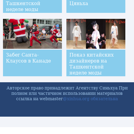
Ташкентской
Цяньха
неделе моды
Забег Санта-
Показ китайских
Клаусов в Канаде
дизайнеров на
Ташкентской
неделе моды
Авторское право принадлежит Агентству Синьхуа При
полном или частичном использовании материалов
ссылка на webmaster
@xinhua.org обязательна