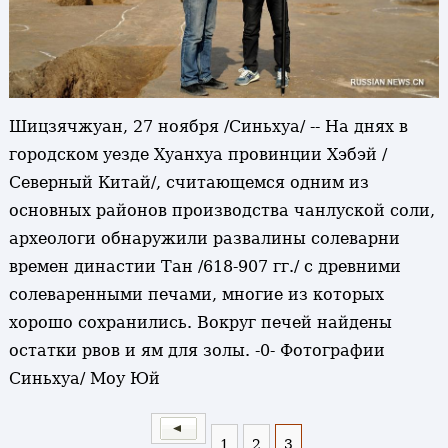
Шицзячжуан, 27 ноября /Синьхуа/ -- На днях в
городском уезде Хуанхуа провинции Хэбэй /
Северный Китай/, считающемся одним из
основных районов производства чанлуской соли,
археологи обнаружили развалины солеварни
времен династии Тан /618-907 гг./ с древними
солеваренными печами, многие из которых
хорошо сохранились. Вокруг печей найдены
остатки рвов и ям для золы. -0- Фотографии
Синьхуа/ Моу Юй
1
2
3