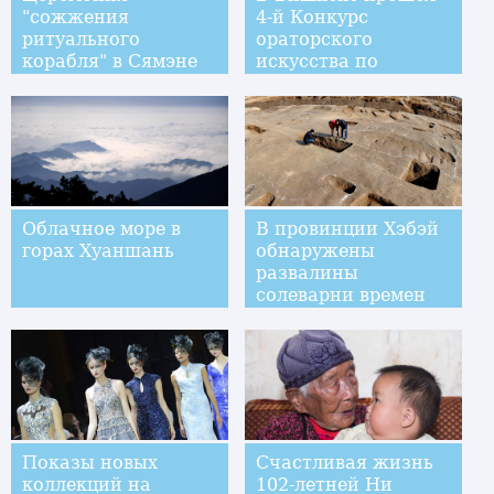
"сожжения
4-й Конкурс
ритуального
ораторского
корабля" в Сямэне
искусства по
китайскому языку
среди студентов
кыргызских вузов
Облачное море в
В провинции Хэбэй
горах Хуаншань
обнаружены
развалины
солеварни времен
династии Тан
Показы новых
Счастливая жизнь
коллекций на
102-летней Ни