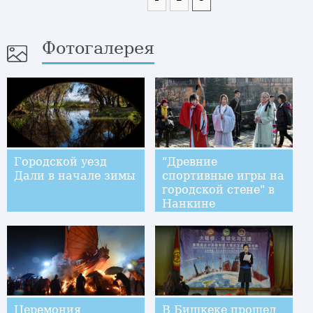
Фотогалерея
Городской уезд
"Древние
Дали в начале зимы
спортивные игры на
городской стене" в
Нанкине
Церемония
В Бишкеке прошел