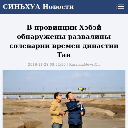
СИНЬХУА Новости
В провинции Хэбэй
обнаружены развалины
солеварни времен династии
Тан
2016-11-28 08:52:16丨
Russian.News.Cn
и