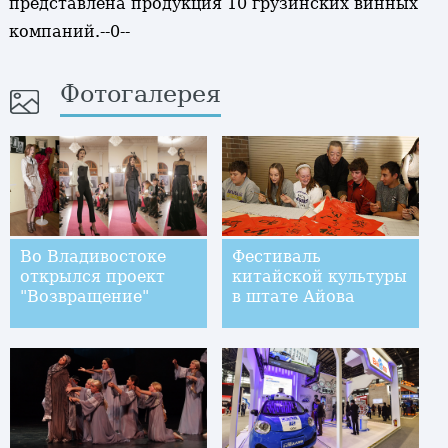
представлена продукция 10 грузинских винных
компаний.--0--
Фотогалерея
Во Владивостоке
Фестиваль
открылся проект
китайской культуры
"Возвращение"
в штате Айова