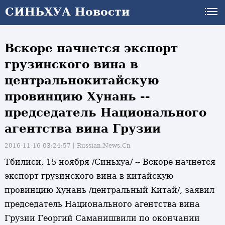
СИНЬХУА Новости
Вскоре начнется экспорт
грузинского вина в
центральнокитайскую
провинцию Хунань --
председатель Национального
агентства вина Грузии
2016-11-16 03:24:57丨
Russian.News.Cn
Тбилиси, 15 ноября /Синьхуа/ -- Вскоре начнется
экспорт грузинского вина в китайскую
провинцию Хунань /центральный Китай/, заявил
председатель Национального агентства вина
Грузии Георгий Саманишвили по окончании
и