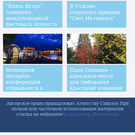
"Князь Игорь"
В Учжэне
завершил
открылась ярмарка
международный
"Свет Интернета"
фестиваль искусств
в Шанхае
Всемирная
Парк Сяншань --
интернет-
идеальное место
конференция
для любования
открывается в
красными осенними
древнем поселке на
листьями в Пекине
востоке Китая
Авторское право принадлежит Агентству Синьхуа При
полном или частичном использовании материалов
ссылка на webmaster
@xinhua.org обязательна