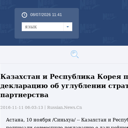
08/07/2026 11:41
язык
Казахстан и Республика Корея 
декларацию об углублении стра
партнерства
2016-11-11 06:03:13丨
Russian.News.Cn
Астана, 10 ноября /Синьхуа/ -- Казахстан и Респ
подписали совместную декларацию о дальнейше