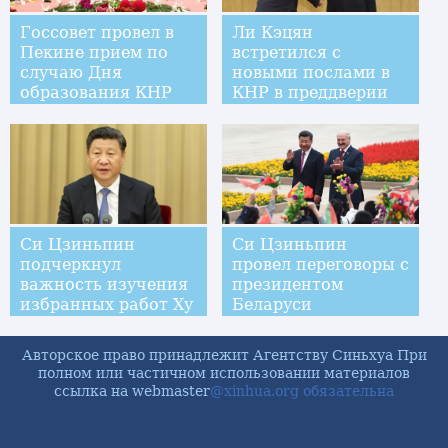
Госсовет провел в
Ли Кэцян
Пекине прием по
встретился с
случаю Дня
новыми послами в
образования КНР
КНР в преддверии
Дня образования
КНР
Си Цзиньпин
Си Цзиньпин
подчеркнул
провел переговоры с
важность изучения
президентом
избранных работ Ху
Беларуси
Цзиньтао
А.Лукашенко
Авторское право принадлежит Агентству Синьхуа При
полном или частичном использовании материалов
ссылка на webmaster
@xinhua.org обязательна