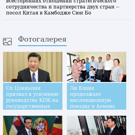
всесторонних отношений стратегического
сотрудничества и партнерства двух стран --
посол Китая в Камбодже Сюн Бо
Фотогалерея
Си Цзиньпин
Ли Кэцян
призвал к усилению
продолжает
руководства КПК на
инспекционную
государственных
поездку в Аомэнь
предприятиях