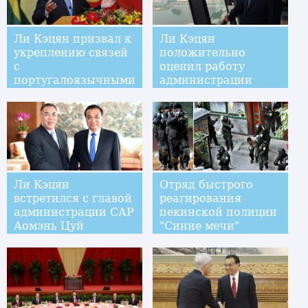
Ли Кэцян призвал к
Ли Кэцян
укреплению связей
положительно
с
оценил работу
португалоязычными
администрации
странами
Аомэня и заявил о
поддержке со
стороны
центрального
правительства
Ли Кэцян
Отряд быстрого
встретился с главой
реагирования
администрации САР
пекинской полиции
Аомэнь Цуй
"Синие мечи"
Шианем