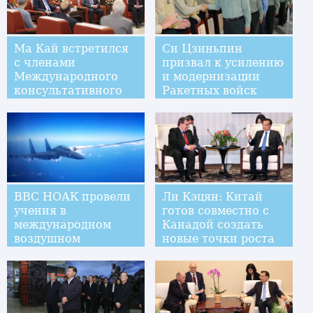
Ма Кай встретился
Си Цзиньпин
с членами
призвал к усилению
Международного
и модернизации
консультативного
Ракетных войск
совета CIC
ВВС НОАК провели
Ли Кэцян: Китай
учения в
готов совместно с
международном
Канадой создать
воздушном
новые точки роста
пространстве над
местного
Тихим океаном
сотрудничества