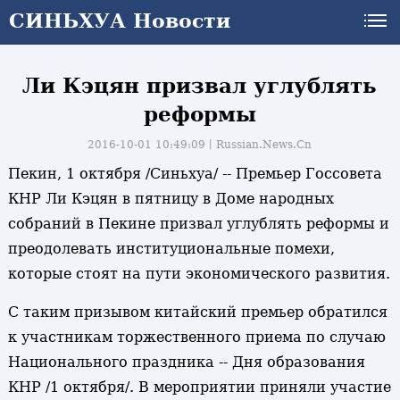
СИНЬХУА Новости
Ли Кэцян призвал углублять
реформы
2016-10-01 10:49:09丨
Russian.News.Cn
Пекин, 1 октября /Синьхуа/ -- Премьер Госсовета
КНР Ли Кэцян в пятницу в Доме народных
собраний в Пекине призвал углублять реформы и
преодолевать институциональные помехи,
которые стоят на пути экономического развития.
С таким призывом китайский премьер обратился
к участникам торжественного приема по случаю
Национального праздника -- Дня образования
КНР /1 октября/. В мероприятии приняли участие
и