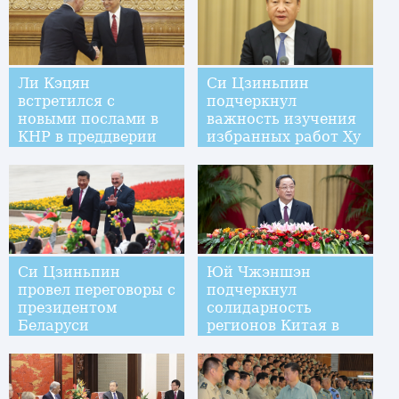
Ли Кэцян
Си Цзиньпин
встретился с
подчеркнул
новыми послами в
важность изучения
КНР в преддверии
избранных работ Ху
Дня образования
Цзиньтао
КНР
Си Цзиньпин
Юй Чжэншэн
провел переговоры с
подчеркнул
президентом
солидарность
Беларуси
регионов Китая в
А.Лукашенко
преддверии
Национального
праздника