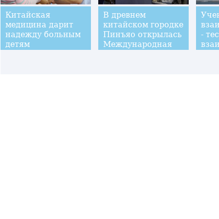
Китайская
В древнем
Уче
медицина дарит
китайском городке
вза
надежду больным
Пинъяо открылась
- те
детям
Международная
вза
фотовыставка
выс
вза
Кит