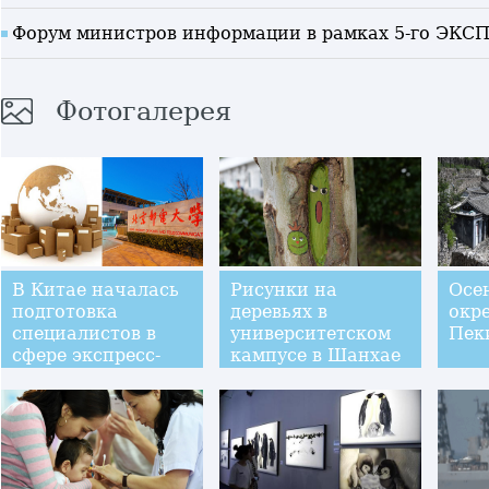
Форум министров информации в рамках 5-го ЭКСП
Фотогалерея
В Китае началась
Рисунки на
Осе
подготовка
деревьях в
окр
специалистов в
университетском
Пек
сфере экспресс-
кампусе в Шанхае
доставки