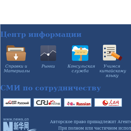
Центр информации
Справки и
Рынки
Консульская
Учимся
Материалы
служба
китайскому
языку
СМИ по сотрудничеству
Авторское право принадлежит Агент
При полном или частичном испол