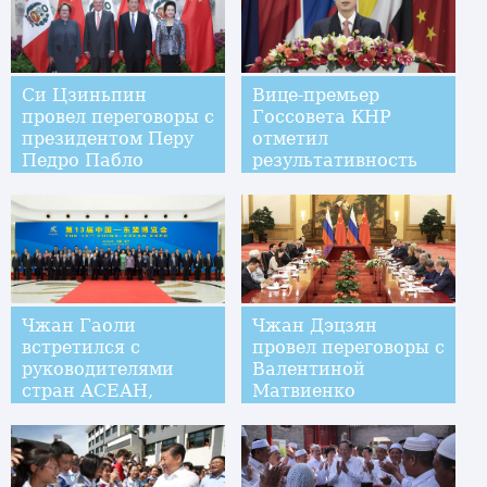
Си Цзиньпин
Вице-премьер
провел переговоры с
Госсовета КНР
президентом Перу
отметил
Педро Пабло
результативность
Кучински
отношений между
Китаем и АСЕАН
Чжан Гаоли
Чжан Дэцзян
встретился с
провел переговоры с
руководителями
Валентиной
стран АСЕАН,
Матвиенко
посетившими 13-ю
ярмарку Китай-
АСЕАН