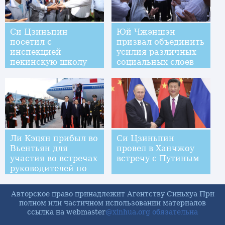
Си Цзиньпин
Юй Чжэншэн
посетил с
призвал объединить
инспекцией
усилия различных
пекинскую школу
социальных слоев
"Баи"
для построения
среднезажиточного
общества
Ли Кэцян прибыл во
Си Цзиньпин
Вьентьян для
провел в Ханчжоу
участия во встречах
встречу с Путиным
руководителей по
восточноазиатскому
сотрудничеству и с
Авторское право принадлежит Агентству Синьхуа При
официальным
полном или частичном использовании материалов
визитом в Лаос
ссылка на webmaster
@xinhua.org обязательна