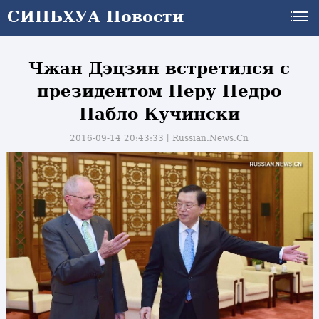
СИНЬХУА Новости
Чжан Дэцзян встретился с
президентом Перу Педро
Пабло Кучински
2016-09-14 20:43:33丨
Russian.News.Cn
и