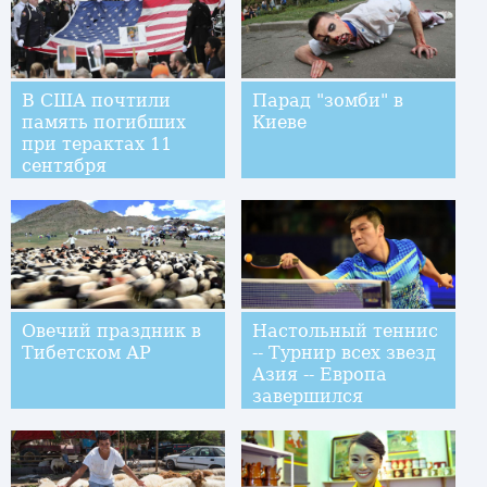
В США почтили
Парад "зомби" в
память погибших
Киеве
при терактах 11
сентября
Овечий праздник в
Настольный теннис
Тибетском АР
-- Турнир всех звезд
Азия -- Европа
завершился
победой азиатской
сборной