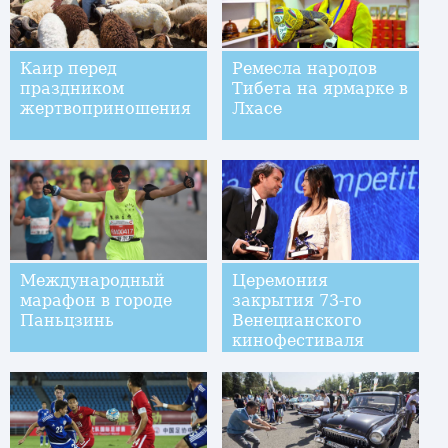
Каир перед
Ремесла народов
праздником
Тибета на ярмарке в
жертвоприношения
Лхасе
Международный
Церемония
марафон в городе
закрытия 73-го
Паньцзинь
Венецианского
кинофестиваля