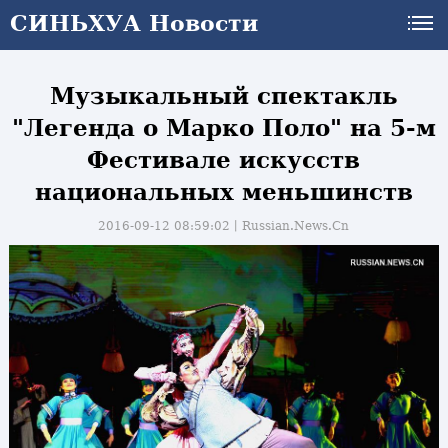
СИНЬХУА Новости
Музыкальный спектакль
"Легенда о Марко Поло" на 5-м
Фестивале искусств
национальных меньшинств
2016-09-12 08:59:02丨
Russian.News.Cn
и