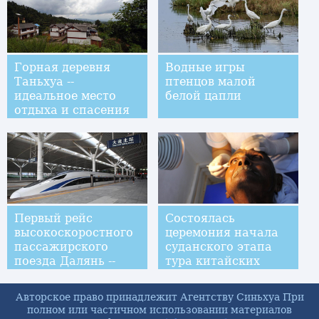
Сопротивления
японским
захватчикам
Горная деревня
Водные игры
Таньхуа --
птенцов малой
идеальное место
белой цапли
отдыха и спасения
от летнего зноя
Первый рейс
Состоялась
высокоскоростного
церемония начала
пассажирского
суданского этапа
поезда Далянь --
тура китайских
Шэньян
офтальмологов по
Африке
Авторское право принадлежит Агентству Синьхуа При
полном или частичном использовании материалов