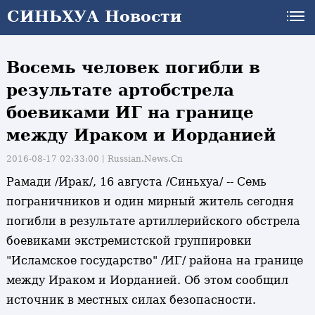
СИНЬХУА Новости
Восемь человек погибли в
результате артобстрела
боевиками ИГ на границе
между Ираком и Иорданией
2016-08-17 02:33:00丨
Russian.News.Cn
Рамади /Ирак/, 16 августа /Синьхуа/ -- Семь
пограничников и один мирный житель сегодня
погибли в результате артиллерийского обстрела
боевиками экстремистской группировки
"Исламское государство" /ИГ/ района на границе
между Ираком и Иорданией. Об этом сообщил
источник в местных силах безопасности.
и