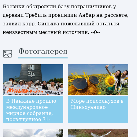
Боевики обстреляли базу пограничников у
деревни Требиль провинции Анбар на рассвете,
заявил корр. Синьхуа пожелавший остаться
неизвестным местный источник. --0--
Фотогалерея
В Нанкине прошло
Море подсолнухов в
международное
Циньхуандао
мирное собрание,
посвященное 71-
летию победы в
войне