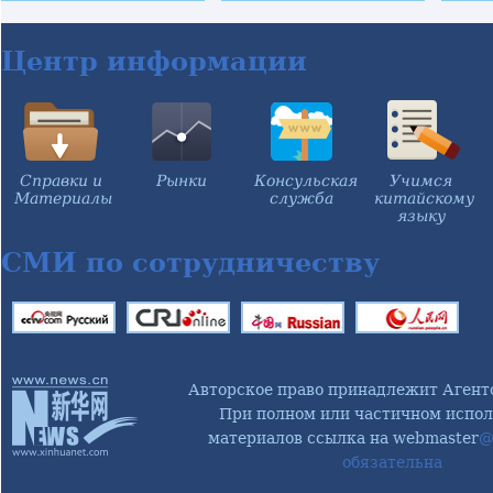
воинского звания
заседания
исп
генерал-
координаторов по
дир
полковника
реализации
ЮН
Центр информации
результатов
саммита Форума
по китайско-
африканскому
сотрудничеству
Справки и
Рынки
Консульская
Учимся
Материалы
служба
китайскому
языку
СМИ по сотрудничеству
Авторское право принадлежит Агент
При полном или частичном испол
материалов ссылка на webmaster
@
обязательна