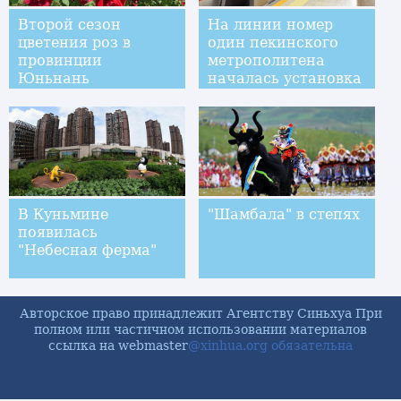
Второй сезон
На линии номер
цветения роз в
один пекинского
провинции
метрополитена
Юньнань
началась установка
платформенных
дверей
В Куньмине
"Шамбала" в степях
появилась
"Небесная ферма"
Авторское право принадлежит Агентству Синьхуа При
полном или частичном использовании материалов
ссылка на webmaster
@xinhua.org обязательна