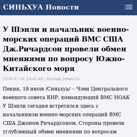
СИНЬХУА Новости
У Шэнли и начальник военно-
морских операций ВМС США
Дж.Ричардсон провели обмен
мнениями по вопросу Южно-
Китайского моря
2016-07-18 23:41:40丨
Russian.News.Cn
Пекин, 18 июля /Синьхуа/ -- Член Центрального
военного совета КНР, командующий ВМС НОАК
У Шэнли сегодня встретился здесь с
начальником военно-морских операций ВМС
США Джоном Ричардсоном. Стороны провели
углубленный обмен мнениями по вопросам
и