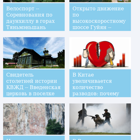
Велоспорт --
Открыто движение
Соревнования по
по
даунхиллу в горах
высокоскоростному
Тяньмэньшань
шоссе Гуйян --
Цяньси
Свидетель
В Китае
столетней истории
увеличивается
КВЖД -- Введенская
количество
церковь в поселке
разводов: почему
при станции
рушатся браки?
Ханьдаохэцзы