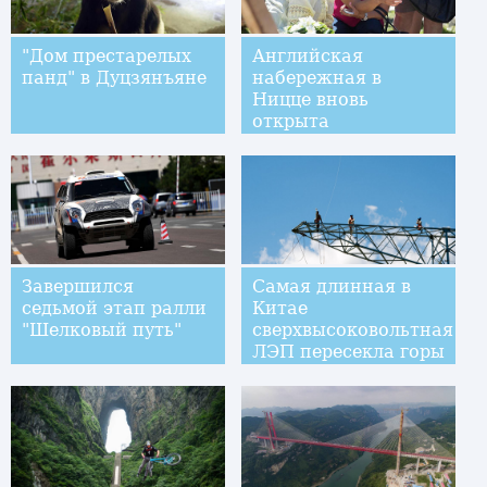
"Дом престарелых
Английская
панд" в Дуцзянъяне
набережная в
Ницце вновь
открыта
Завершился
Самая длинная в
седьмой этап ралли
Китае
"Шелковый путь"
сверхвысоковольтная
ЛЭП пересекла горы
Циньбашань