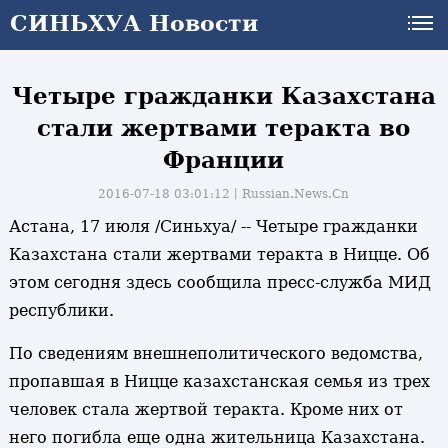
СИНЬХУА Новости
Четыре гражданки Казахстана
стали жертвами теракта во
Франции
2016-07-18 03:01:12丨
Russian.News.Cn
Астана, 17 июля /Синьхуа/ -- Четыре гражданки
Казахстана стали жертвами теракта в Ницце. Об
этом сегодня здесь сообщила пресс-служба МИД
республики.
По сведениям внешнеполитического ведомства,
пропавшая в Ницце казахстанская семья из трех
человек стала жертвой теракта. Кроме них от
него погибла еще одна жительница Казахстана.
и