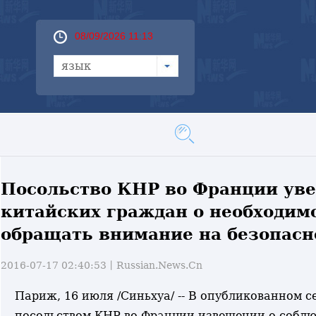
08/09/2026 11:13
язык
Посольство КНР во Франции ув
китайских граждан о необходим
обращать внимание на безопасн
2016-07-17 02:40:53丨
Russian.News.Cn
Париж, 16 июля /Синьхуа/ -- В опубликованном с
посольством КНР во Франции извещении о собл