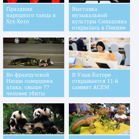
Праздник
Выставка
народного танца в
музыкальной
Хух-Хото
культуры Синьцзяна
открылась в Пекине
Во французской
В Улан-Баторе
Ницце совершена
открывается 11-й
атака, свыше 77
саммит АСЕМ
человек убиты