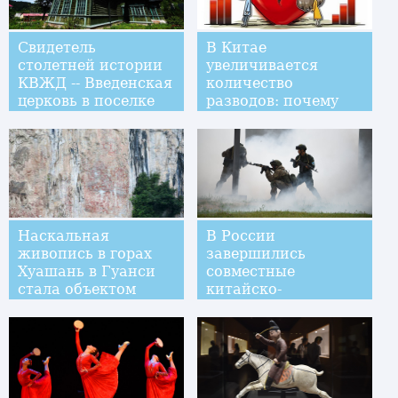
Свидетель
В Китае
столетней истории
увеличивается
КВЖД -- Введенская
количество
церковь в поселке
разводов: почему
при станции
рушатся браки?
Ханьдаохэцзы
Наскальная
В России
живопись в горах
завершились
Хуашань в Гуанси
совместные
стала объектом
китайско-
Всемирного
российские
наследия ЮНЕСКО
антитеррористические
учения