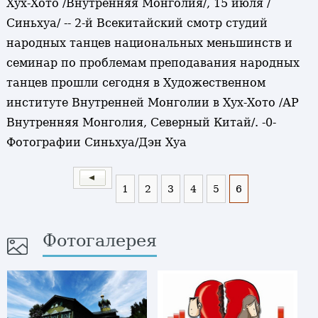
Хух-Хото /Внутренняя Монголия/, 15 июля /
Синьхуа/ -- 2-й Всекитайский смотр студий
народных танцев национальных меньшинств и
семинар по проблемам преподавания народных
танцев прошли сегодня в Художественном
институте Внутренней Монголии в Хух-Хото /АР
Внутренняя Монголия, Северный Китай/. -0-
Фотографии Синьхуа/Дэн Хуа
1
2
3
4
5
6
Фотогалерея