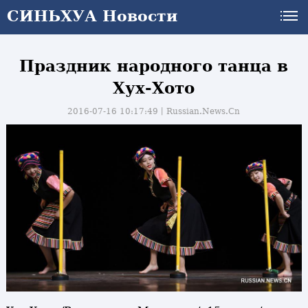
СИНЬХУА Новости
Праздник народного танца в
Хух-Хото
2016-07-16 10:17:49丨
Russian.News.Cn
и