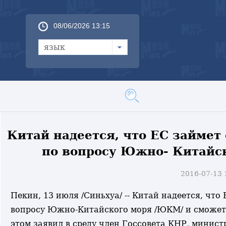
08/06/2026 13:15
язык
Китай надеется, что ЕС займе
по вопросу Южно- Китайск
2016-07-13
Пекин, 13 июля /Синьхуа/ -- Китай надеется, чт
вопросу Южно-Китайского моря /ЮКМ/ и сможет 
этом заявил в среду член Госсовета КНР, минис