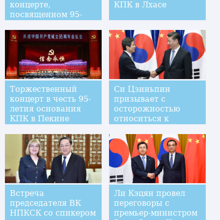
концерте,
КПК в Лхасе
посвященном 95-
летию КПК
Торжественный
Си Цзиньпин
концерт в честь 95-
призывает с
летия основания
осторожностью
КПК в Пекине
относиться к
планам США
разместить систему
ПРО в Республике
Корея
Встреча
Ли Кэцян провел
председателя ВК
переговоры с
НПКСК со спикером
премьер-министром