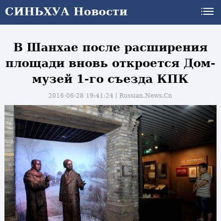
СИНЬХУА Новости
В Шанхае после расширения
площади вновь откроется Дом-
музей 1-го съезда КПК
2016-06-28 19:41:24丨
Russian.News.Cn
и