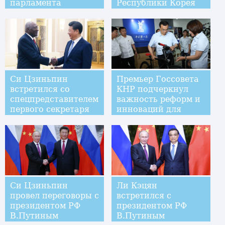
парламента
Республики Корея
Болгарии
Хван Ге Аном
Си Цзиньпин
Премьер Госсовета
встретился со
КНР подчеркнул
спецпредставителем
важность реформ и
первого секретаря
инноваций для
ЦК
содействия росту
Коммунистической
партии Кубы
Си Цзиньпин
Ли Кэцян
провел переговоры с
встретился с
президентом РФ
президентом РФ
В.Путиным
В.Путиным