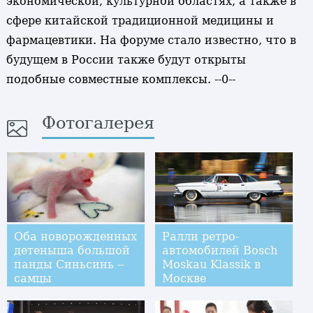
экономической, культурной областях, а также в
сфере китайской традиционной медицины и
фармацевтики. На форуме стало известно, что в
будущем в России также будут открыты
подобные совместные комплексы. --0--
Фотогалерея
Оба новорожденных
Ралли ретро-
детеныша большой
автомобилей Bosch
панды Синьсинь --
Moskau Klassik в
самцы
Москве