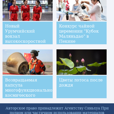
Новый
Конкурс чайной
Урумчийский
церемонии "Кубок
вокзал
Маляньдао" в
высокоскоростной
Пекине
железной дороги
скоро заработает в
тестовом режиме
Возвращаемая
Цветы лотоса после
капсула
дождя
многофункционального
космического
аппарата
доставлена на
Авторское право принадлежит Агентству Синьхуа При
Цзюцюаньский
полном или частичном использовании материалов