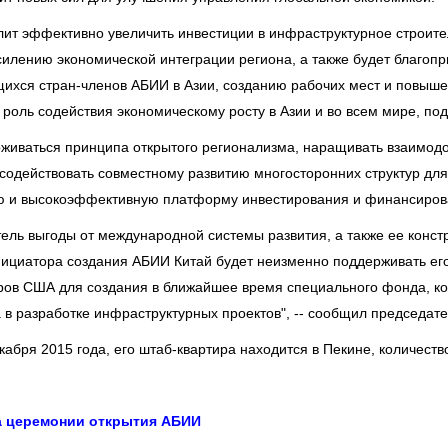
т эффективно увеличить инвестиции в инфраструктурное строител
илению экономической интеграции региона, а также будет благоп
ихся стран-членов АБИИ в Азии, созданию рабочих мест и повыш
т роль содействия экономическому росту в Азии и во всем мире, по
рживаться принципа открытого регионализма, наращивать взаимо
содействовать совместному развитию многосторонних структур для 
 и высокоэффективную платформу инвестирования и финансиров
атель выгоды от международной системы развития, а также ее конс
инициатора создания АБИИ Китай будет неизменно поддерживать ег
аров США для создания в ближайшее время специального фонда, к
в разработке инфраструктурных проектов", -- сообщил председате
бря 2015 года, его штаб-квартира находится в Пекине, количество 
а церемонии открытия АБИИ