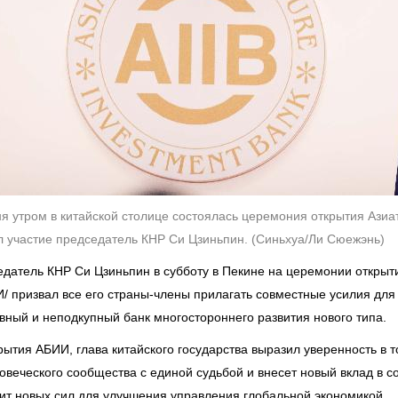
дня утром в китайской столице состоялась церемония открытия Ази
ял участие председатель КНР Си Цзиньпин. (Синьхуа/Ли Сюежэнь)
седатель КНР Си Цзиньпин в субботу в Пекине на церемонии открыт
/ призвал все его страны-члены прилагать совместные усилия дл
ый и неподкупный банк многостороннего развития нового типа.
ытия АБИИ, глава китайского государства выразил уверенность в т
еческого сообщества с единой судьбой и внесет новый вклад в с
вит новых сил для улучшения управления глобальной экономикой.