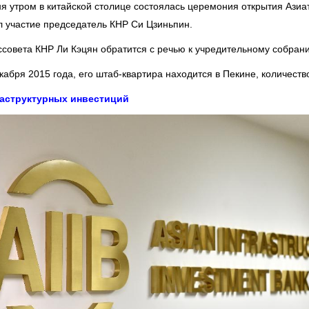
дня утром в китайской столице состоялась церемония открытия Ази
л участие председатель КНР Си Цзиньпин.
ссовета КНР Ли Кэцян обратится с речью к учредительному собра
бря 2015 года, его штаб-квартира находится в Пекине, количество
раструктурных инвестиций