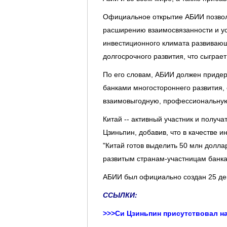
Официальное открытие АБИИ позволи
расширению взаимосвязанности и ус
инвестиционного климата развивающ
долгосрочного развития, что сыграе
По его словам, АБИИ должен приде
банками многостороннего развития, 
взаимовыгодную, профессиональную
Китай -- активный участник и получ
Цзиньпин, добавив, что в качестве 
"Китай готов выделить 50 млн долл
развитым странам-участницам банка 
АБИИ был официально создан 25 дека
ССЫЛКИ:
>>>
Си Цзиньпин присутствовал н