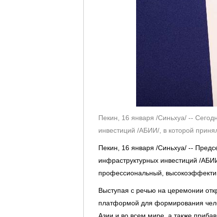
Пекин, 16 января /Синьхуа/ -- Сего
инвестиций /АБИИ/, в которой прин
Пекин, 16 января /Синьхуа/ -- Пред
инфраструктурных инвестиций /АБИИ
профессиональный, высокоэффективн
Выступая с речью на церемонии откр
платформой для формирования челов
Азии и во всем мире, а также приба