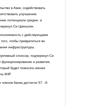
ьство в Азии, содействовать
риятствовать улучшению
ению потенциала средне- и
дчеркнул Си Цзиньпин.
дополняемость с действующими
того, чтобы превратиться во
ания инфраструктуры.
труктивный спонсор, подчеркнул Си
о функционирование и развитие.
оторый будет помогать менее
ль КНР.
членов банка достигло 57. -0-