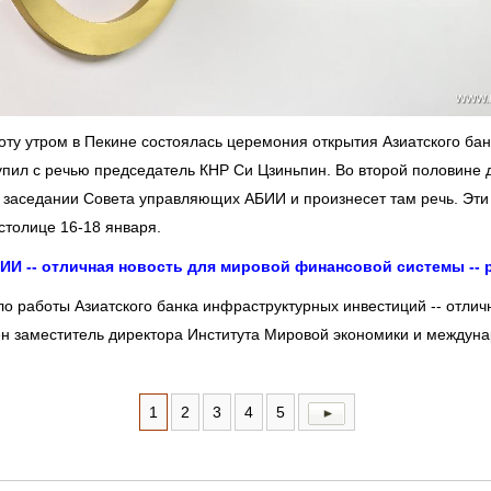
бботу утром в Пекине состоялась церемония открытия Азиатского ба
тупил с речью председатель КНР Си Цзиньпин. Во второй половине 
 заседании Совета управляющих АБИИ и произнесет там речь. Эти
столице 16-18 января.
ИИ -- отличная новость для мировой финансовой системы -- 
ало работы Азиатского банка инфраструктурных инвестиций -- отлич
ен заместитель директора Института Мировой экономики и между
1
2
3
4
5