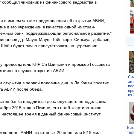
рг сообщил чиновник из финансового ведомства в
я и имеем четкие представления об открытии АБИИ,
ие в его учреждении в качестве одной из стран-
ежный банк, поддерживающий региональное развитие."
инансов д-р Маунг Маунг Тейн корр. Синьхуа, добавив,
Шайн будет лично присутствовать на церемонии
у председатель КНР Си Цзиньпин и премьер Госсовета
иятиях по случаю открытия АБИИ.
 открытия в первой половине дня, а Ли Кэцян посетит
а АБИИ после обеда.
ытия банка продлиться до следующего понедельника.
абря 2015 года в Пекине, его штаб-квартира также
 в настоящее время в данный финансовый институт
н долл. АБИИ, из которых 20 проц. или 52,9 мил.