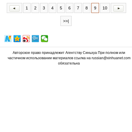
1
2
3
4
5
6
7
8
9
10
>>|
Авторское право принадлежит Агентству Синьхуа При полном или
частичном использовании материалов ссылка на russian@xinhuanet.com
обязательна