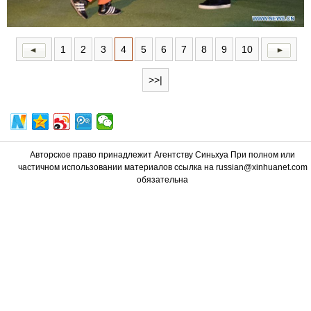
1
2
3
4
5
6
7
8
9
10
>>|
Авторское право принадлежит Агентству Синьхуа При полном или
частичном использовании материалов ссылка на russian@xinhuanet.com
обязательна