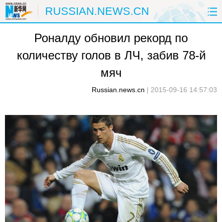
RUSSIAN.NEWS.CN
Роналду обновил рекорд по
ГЛАВНАЯ
КИТАЙ
РФ И СНГ
количеству голов в ЛЧ, забив 78-й
В МИРЕ
ЭКОНОМИКА
ОБЩЕСТВО
мяч
НАУКА
ПРИРОДА
КУЛЬТУРА
Russian.news.cn
|
2015-09-16 14:57:03
СПОРТ
ЗДОРОВЬЕ
ФОТОЛЕНТЫ
СПЕЦТЕМЫ