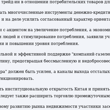
трейд-ин в отношении потребительских товаров дл
вать многочисленные инструменты денежно-кредит
 и на деле усилить согласованный характер ориен
 с акцентом на увеличение потребления, а эконом
 людей и стимулирование потребления, заявили уч
ии и повышении уровня потребления.
льной и эффективной поддержке "компаний-газелей
плину, предотвращая бессмысленную и недобросове
ра" должен быть усилен, а каналы выхода отсталы
нкционировать.
ь институциональную открытость Китая и принять
Следует также расширить торговлю промежуточными
овому развитию рынка недвижимости участники за