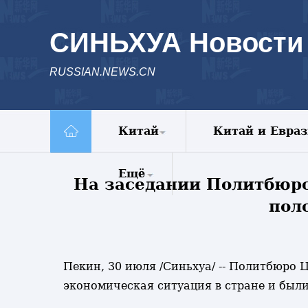
СИНЬХУА Новости
RUSSIAN.NEWS.CN
Китай
Китай и Евра
Политика
Ещё
На заседании Политбюр
Экономика
Общество
пол
Комментарии
Культура
Еженедельник
Наука
Видео
Внешние
Фото
Пекин, 30 июля /Синьхуа/ -- Политбюро
обмены
Спецрепортажи
экономическая ситуация в стране и был
Голос Китая