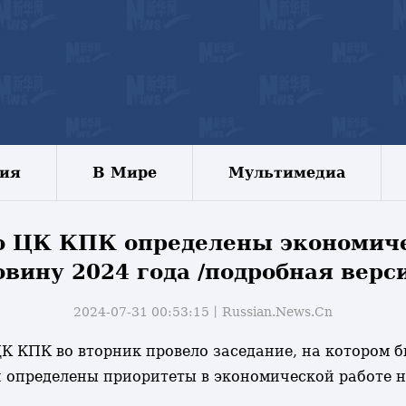
зия
В Мире
Мультимедиа
о ЦК КПК определены экономиче
овину 2024 года /подробная верси
2024-07-31 00:53:15丨
Russian.News.Cn
 ЦК КПК во вторник провело заседание, на котором
и определены приоритеты в экономической работе н