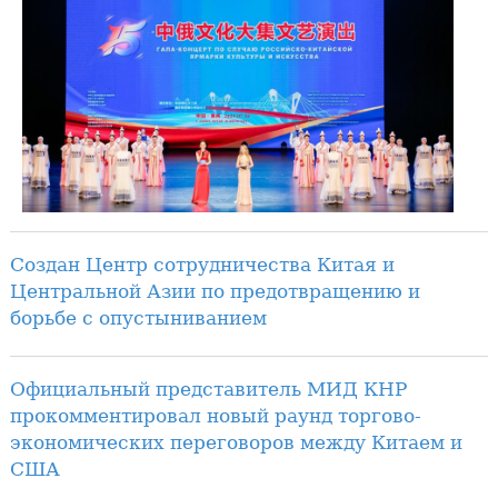
Создан Центр сотрудничества Китая и
Центральной Азии по предотвращению и
борьбе с опустыниванием
Официальный представитель МИД КНР
прокомментировал новый раунд торгово-
экономических переговоров между Китаем и
США