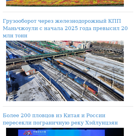
Грузооборот через железнодорожный КПП
Маньчжоули с начала 2025 года превысил 20
млн тонн
Более 200 пловцов из Китая и России
пересекли пограничную реку Хэйлунцзян