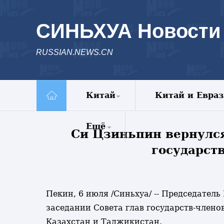
СИНЬХУА Новости
RUSSIAN.NEWS.CN
Китай
Китай и Евра
Политика
Ещё
Си Цзиньпин вернулс
Экономика
Общество
государст
Комментарии
Культура
Еженедельник
Наука
Видео
Внешние
Фото
Пекин, 6 июля /Синьхуа/ -- Председател
обмены
Спецрепортажи
заседании Совета глав государств-член
Голос Китая
Казахстан и Таджикистан.