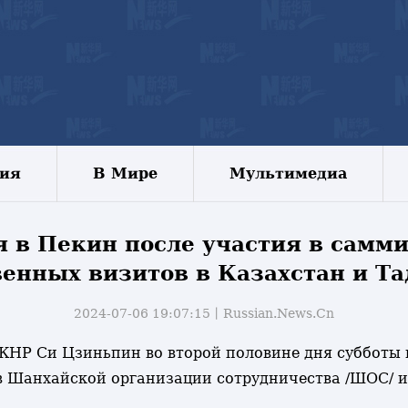
зия
В Мире
Мультимедиа
я в Пекин после участия в самм
венных визитов в Казахстан и Т
2024-07-06 19:07:15丨
Russian.News.Cn
ь КНР Си Цзиньпин во второй половине дня субботы 
ов Шанхайской организации сотрудничества /ШОС/ и