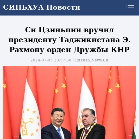
СИНЬХУА Новости
СИНЬХУА Новости
Си Цзиньпин вручил
президенту Таджикистана Э.
Рахмону орден Дружбы КНР
2024-07-05 20:57:30丨
Russian.News.Cn