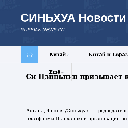
СИНЬХУА Новости
RUSSIAN.NEWS.CN
Китай
Китай и Евра
Политика
Ещё
Си Цзиньпин призывает 
Экономика
Общество
Комментарии
Культура
Еженедельник
Наука
Видео
Внешние
Фото
Астана, 4 июля /Синьхуа/ -- Председате
обмены
Спецрепортажи
платформы Шанхайской организации сот
Голос Китая