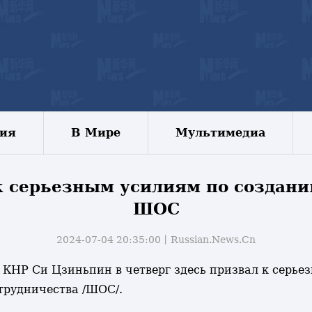
зия
В Мире
Мультимедиа
к серьезным усилиям по создан
ШОС
2024-07-04 20:35:00丨
Russian.News.Cn
ль КНР Си Цзиньпин в четверг здесь призвал к сер
рудничества /ШОС/.