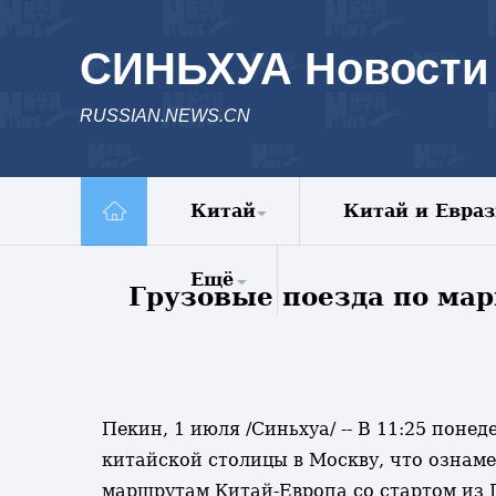
СИНЬХУА Новости
RUSSIAN.NEWS.CN
Китай
Китай и Евра
Политика
Ещё
Грузовые поезда по ма
Экономика
Общество
Комментарии
Культура
Еженедельник
Наука
Видео
Внешние
Фото
Пекин, 1 июля /Синьхуа/ -- В 11:25 пон
обмены
Спецрепортажи
китайской столицы в Москву, что ознаме
Голос Китая
маршрутам Китай-Европа со стартом из 