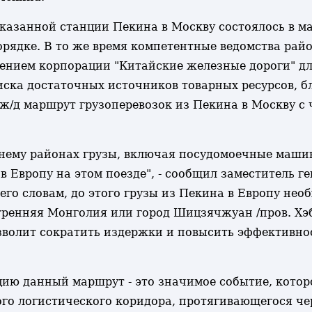
указанной станции Пекина в Москву состоялось в ма
орядке. В то же время компетентные ведомства рай
ением корпорации "Китайские железные дороги" дл
ка достаточных источников товарных ресурсов, бл
 ж/д маршрут грузоперевозок из Пекина в Москву с 
нему районах грузы, включая посудомоечные машин
в Европу на этом поезде", - сообщил заместитель г
его словам, до этого грузы из Пекина в Европу нео
ренняя Монголия или город Шицзячжуан /пров. Хэб
волит сократить издержки и повысить эффективно
цию данный маршрут - это значимое событие, кото
о логистического коридора, протягивающегося че