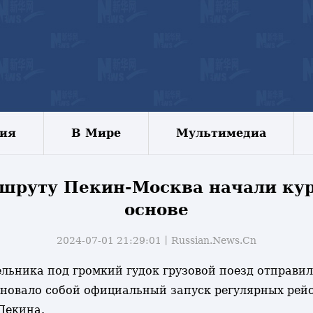
зия
В Мире
Мультимедиа
ршруту Пекин-Москва начали кур
основе
2024-07-01 21:29:01丨
Russian.News.Cn
едельника под громкий гудок грузовой поезд отправ
новало собой официальный запуск регулярных рейс
Пекина.