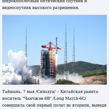
широкополосный оптический спутник и
видеоспутник высокого разрешения.
Тайюань, 7 мая /Синьхуа/ -- Китайская ракета-
носитель "Чанчжэн-6В" /Long March-6С/
совершила свой первый полет во вторник, выведя