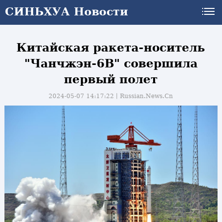
СИНЬХУА Новости
СИНЬХУА Новости
Китайская ракета-носитель
"Чанчжэн-6В" совершила
первый полет
2024-05-07 14:17:22丨
Russian.News.Cn