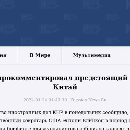
зия
В Мире
Мультимедиа
рокомментировал предстоящий 
Китай
2024-04-24 04:43:30丨
Russian.News.Cn
рство иностранных дел КНР в понедельник сообщило
венный секретарь США Энтони Блинкен в период с 
к на брифинге для журналистов сообщило старшее 