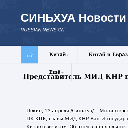
СИНЬХУА Новости
RUSSIAN.NEWS.CN
Китай
Китай и Евра
Политика
Ещё
Представитель МИД КНР п
Экономика
Общество
Комментарии
Культура
Еженедельник
Наука
Видео
Внешние
Фото
Пекин, 23 апреля /Синьхуа/ -- Министе
обмены
Спецрепортажи
ЦК КПК, главы МИД КНР Ван И государст
Голос Китая
Китае с визитом. Об этом в понедельни