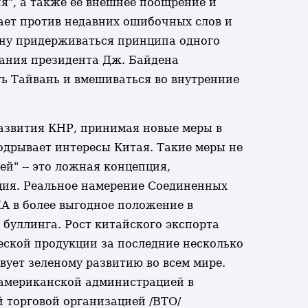
я", а также ее внешнее поощрение и
ает против недавних ошибочных слов и
ону придерживаться принципа одного
ания президента Дж. Байдена
ь Тайвань и вмешиваться во внутренние
азвития КНР, принимая новые меры в
одрывает интересы Китая. Такие меры не
й" -- это ложная концепция,
ция. Реальное намерение Соединенных
А в более выгодное положение в
буллинга. Рост китайского экспорта
еской продукции за последние несколько
вует зеленому развитию во всем мире.
 американской администрацией в
 торговой организацией /ВТО/