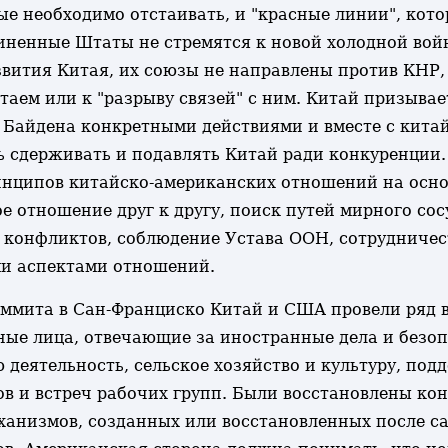
е необходимо отстаивать, и "красные линии", кото
иненные Штаты не стремятся к новой холодной войн
звития Китая, их союзы не направлены против КНР
итаем или к "разрыву связей" с ним. Китай призыв
Байдена конкретными действиями и вместе с китай
ь сдерживать и подавлять Китай ради конкуренции
нципов китайско-американских отношений на основ
ое отношение друг к другу, поиск путей мирного с
конфликтов, соблюдение Устава ООН, сотрудничест
ми аспектами отношений.
аммита в Сан-Франциско Китай и США провели ряд 
ые лица, отвечающие за иностранные дела и безоп
 деятельность, сельское хозяйство и культуру, по
ов и встреч рабочих групп. Были восстановлены ко
ханизмов, созданных или восстановленных после са