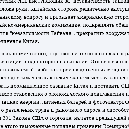
стских сил, выступающих за "независимость Тайван
 сложа руки. Китайская сторона решительно выступ
аньскому вопросу и призывает американскую стор
тайско-американских коммюнике, подкреплять обещ
тив "независимости Тайваня", прекратить вооружат
единение Китая.
 экономического, торгового и технологического р
вестиций и односторонних санкций. Это серьезно п
ак называемый "избыток производственных мощносте
реподносимая ею как некая экономическая концеп
вать промышленное развитие Китая и поставить СШ
имер откровенного экономического принуждения и 
очниках энергии, литиевых батарей и фотоэлектрич
о разделения труда и рыночного спроса и способст
ом 301 Закона США о торговле, начатое предыдущей
те этого таможенные пошлины признаны Всемирной