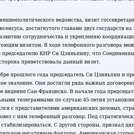
нешнеполитического ведомства, визит госсекретар
сенсуса, достигнутого главами двух государств на
развитию сотрудничества и укреплению координаци
тоящим визитом. В ходе телефонного разговора меж
председателю КНР Си Цзиньпину, что Соединенные
сторона приветствовала данный визит.
бре прошлого года председатель Си Цзиньпин и пре
ое значение. Они достигли ряда важных договоренн
е видение Сан-Франциско. В начале года председа
ьными телеграммами по случаю 45-летия установл
лся с представителями американских деловых, стра
вел с ним телефонный разговор. Под стратегически
табилизироваться. С другой стороны, признал дип
тельные негативные факторы. Американская сторо