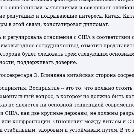
ет с ошибочными заявлениями и совершает ошибочн
ие репутацию и подрывающие интересы Китая. Кита
ры в этой связи, констатировал дипломат.
а и регулировала отношения с США в соответствии
аимовыгодное сотрудничество/, отметил представи
я сторона будет следовать трем следующим основны
ности, поддерживать доверие.
 госсекретаря Э. Блинкена китайская сторона сосре
сприятия. Восприятие -- это то, что должно стоят
даментальный вопрос, в котором не должно быть ка
жав не является ни основной тенденцией современн
и США, как две крупные державы, не должны разрыв
ту или конфронтации. Отношения между Китаем и 
д стабильным, здоровым и устойчивым путем. В то 