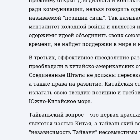
прежнему открыт для диалога и контакт
ради коммуникации, нельзя говорить одно
называемой "позиции силы". Так называ
менталитет холодной войны и является и
одержимы идеей объединить своих союзн
времени, не найдет поддержки в мире и н
В-третьих, эффективное преодоление ра
преобладали в китайско-американских о
Соединенные Штаты не должны пересекать
а также права на развитие. Китайская ст
излагать свою твердую позицию и требов
Южно-Китайское море.
Тайваньский вопрос -- это первая красн
является частью Китая, а тайваньский в
"независимость Тайваня" несовместимы т