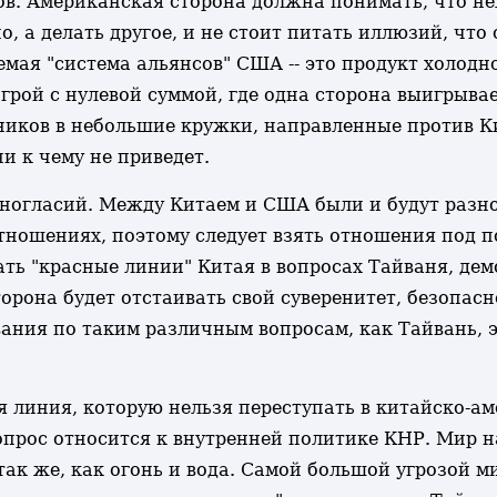
ов. Американская сторона должна понимать, что не
, а делать другое, и не стоит питать иллюзий, что 
емая "система альянсов" США -- это продукт холод
грой с нулевой суммой, где одна сторона выигрыва
иков в небольшие кружки, направленные против Ки
и к чему не приведет.
зногласий. Между Китаем и США были и будут разно
тношениях, поэтому следует взять отношения под п
 "красные линии" Китая в вопросах Тайваня, демо
орона будет отстаивать свой суверенитет, безопасн
ания по таким различным вопросам, как Тайвань, э
ая линия, которую нельзя переступать в китайско-
опрос относится к внутренней политике КНР. Мир н
ак же, как огонь и вода. Самой большой угрозой м