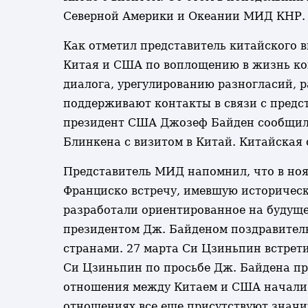
Северной Америки и Океании МИД КНР.
Как отметил представитель китайского в
Китая и США по воплощению в жизнь кон
диалога, урегулированию разногласий, 
поддерживают контакты в связи с предс
президент США Джозеф Байден сообщил 
Блинкена с визитом в Китай. Китайская 
Представитель МИД напомнил, что в ноя
Франциско встречу, имевшую историческ
разработали ориентированное на будуще
президентом Дж. Байденом поздравител
странами. 27 марта Си Цзиньпин встрети
Си Цзиньпин по просьбе Дж. Байдена про
отношения между Китаем и США начали с
отношениях все еще присутствуют значи