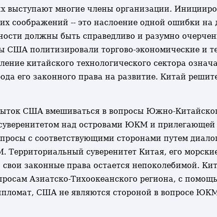
х выступают многие члены организации. Иницииров
их соображений -- это наслоение одной ошибки на
ности должны быть справедливо и разумно очерче
бы США политизировали торгово-экономические и т
вление китайского технологического сектора означ
да его законного права на развитие. Китай решите
пыток США вмешиваться в вопросы Южно-Китайског
суверенитетом над островами ЮКМ и прилегающей 
росы с соответствующими сторонами путем диалог
. Территориальный суверенитет Китая, его морски
 свои законные права остается непоколебимой. Ки
просам Азиатско-Тихоокеанского региона, с помощ
ипломат, США не являются стороной в вопросе ЮК