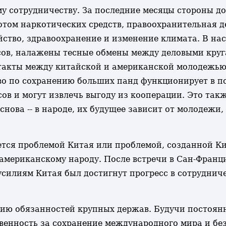
у сотрудничеству. За последние месяцы стороны до
отом наркотических средств, правоохранительная де
йство, здравоохранение и изменение климата. В н
сов, налажены тесные обмены между деловыми круг
акты между китайской и американской молодежью,
о по сохранению больших панд функционирует в по
в и могут извлечь выгоду из кооперации. Это такж
снова -- в народе, их будущее зависит от молодежи
тся проблемой Китая или проблемой, созданной Кит
 американскому народу. После встречи в Сан-Франц
силиям Китая был достигнут прогресс в сотруднич
нию обязанностей крупных держав. Будучи постоян
венность за сохранение международного мира и без