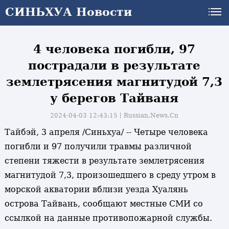
СИНЬХУА Новости
СИНЬХУА Новости
4 человека погибли, 97
пострадали в результате
землетрясения магнитудой 7,3
у берегов Тайваня
2024-04-03 12:43:15丨
Russian.News.Cn
Тайбэй, 3 апреля /Синьхуа/ -- Четыре человека
погибли и 97 получили травмы различной
степени тяжести в результате землетрясения
магнитудой 7,3, произошедшего в среду утром в
морской акватории вблизи уезда Хуалянь
острова Тайвань, сообщают местные СМИ со
ссылкой на данные противопожарной службы.