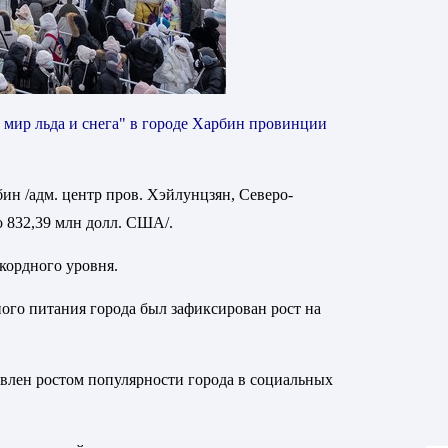
й мир льда и снега" в городе Харбин провинции
ин /адм. центр пров. Хэйлунцзян, Северо-
о 832,39 млн долл. США/.
екордного уровня.
ного питания города был зафиксирован рост на
овлен ростом популярности города в социальных