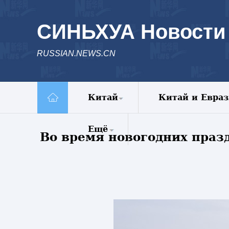
СИНЬХУА Новости
RUSSIAN.NEWS.CN
Китай
Китай и Евра
Политика
Ещё
Во время новогодних праз
Экономика
Общество
Комментарии
Культура
Еженедельник
Наука
Видео
Внешние
Фото
обмены
Спецрепортажи
Голос Китая