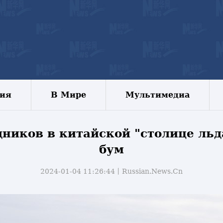
зия
В Мире
Мультимедиа
дников в китайской "столице льд
бум
2024-01-04 11:26:44丨
Russian.News.Cn