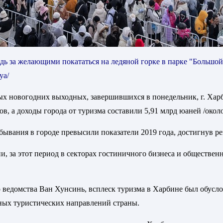
едь за желающими покататься на ледяной горке в парке "Большо
уа/
ных новогодних выходных, завершившихся в понедельник, г. Харб
в, а доходы города от туризма составили 5,91 млрд юаней /окол
ебывания в городе превысили показатели 2019 года, достигнув р
, за этот период в секторах гостиничного бизнеса и обществен
о ведомства Ван Хунсинь, всплеск туризма в Харбине был обусл
рных туристических направлений страны.