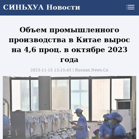
СИНЬХУА Новости
СИНЬХУА Новости
Объем промышленного
производства в Китае вырос
на 4,6 проц. в октябре 2023
года
2023-11-15 13:15:45丨
Russian.News.Cn