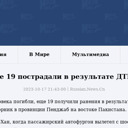
зия
В Мире
Мультимедиа
е 19 пострадали в результате Д
2023-10-17 21:43:00丨
Russian.News.Cn
еловека погибли, еще 19 получили ранения в резуль
орник в провинции Пенджаб на востоке Пакистана.
Хан, когда пассажирский автофургон вылетел с шос