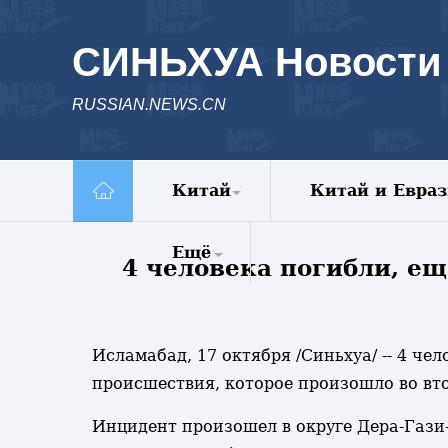
СИНЬХУА Новости
RUSSIAN.NEWS.CN
Китай
Китай и Евра
Политика
Ещё
4 человека погибли, ещ
Экономика
Общество
Комментарии
Культура
Еженедельник
Наука
Исламабад, 17 октября /Синьхуа/ -- 4 ч
Видео
Внешние
происшествия, которое произошло во вт
Фото
обмены
Спецрепортажи
Инцидент произошел в округе Дера-Гази-
Голос Китая