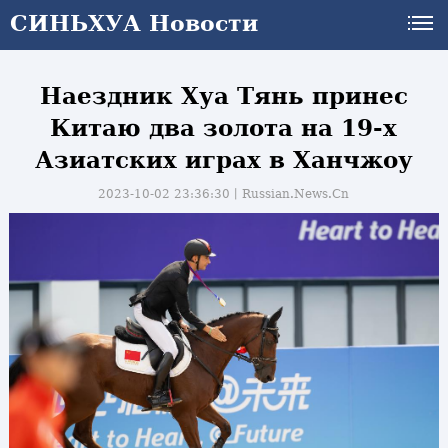
СИНЬХУА Новости
СИНЬХУА Новости
Наездник Хуа Тянь принес
Китаю два золота на 19-х
Азиатских играх в Ханчжоу
2023-10-02 23:36:30丨
Russian.News.Cn