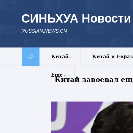
СИНЬХУА Новости
RUSSIAN.NEWS.CN
Китай
Китай и Евра
Политика
Ещё
Китай завоевал ещ
Экономика
Общество
Комментарии
Культура
Еженедельник
Наука
Видео
Внешние
Фото
обмены
Спецрепортажи
Голос Китая