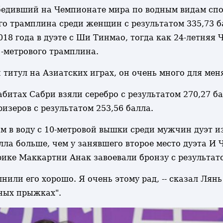
бедивший на Чемпионате мира по водным видам спо
о трамплина среди женщин с результатом 335,73 б
018 года в дуэте с Ши Тинмао, тогда как 24-летняя
1-метрового трамплина.
итул на Азиатских играх, он очень много для меня 
итах Сабри взяли серебро с результатом 270,27 ба
изеров с результатом 253,56 балла.
 в воду с 10-метровой вышки среди мужчин дуэт и
балла больше, чем у занявшего второе место дуэта 
ике Маккартни Анак завоевали бронзу с результато
ли его хорошо. Я очень этому рад, -- сказал Лянь
ных прыжках".