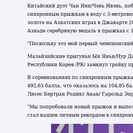
Китайский дуэт Чан Яни/Чэнь Ивэнь, по
синхронным прыжкам в воду с 3-метровог
золото на Азиатских играх в Джакарте 2
Азиаде серебряную медаль в прыжках с 
"Поскольку это мой первый чемпионский т
Малайзийские прыгуньи Ын Яньи/Нур Даб
Республики Корея /РК/ замкнул тройку пр
В соревнованиях по синхронным прыжкам
492,63 балла, что оказалось на 104,85 
Лисес Бертран Родикт Анак/ Гарольд Энр
"Мы попробовали новый прыжок и выполни
стал нашим личным рекордом в синхрон