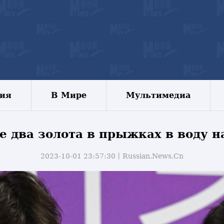
зия
В Мире
Мультимедиа
е два золота в прыжках в воду н
2023-10-01 23:57:30丨
Russian.News.Cn